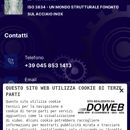
ISO 3834 - UN MONDO STRUTTURALE FONDATO
SUL ACCIAIO INOX
Contatti
Telefono
+39 045 853 1413
Email
info@metalrapid.it
×
QUESTO SITO WEB UTILIZZA COOKIE DI TERZE
PARTI
Indirizzo
Questo sito utilizza cookie
tecnici per la navigazione e
Via Olmo, n. 26 - 37030 - Terrossa di Roncà, Verona
cookie di terze parti per servizi
aggiuntivi come la visualizzazione
di video. Alcuni cookie potrebbero raccogliere
informazioni per mostrarti pubblicità mirata e tracciare
la tua attività, installandosi solo cliccando su "Accetta