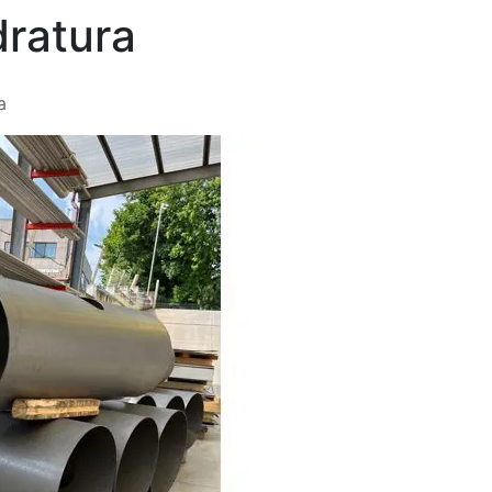
dratura
a