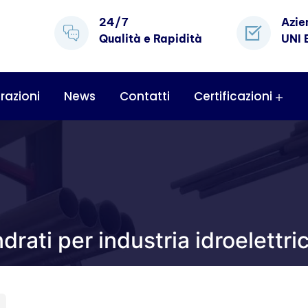
24/7
Azie
Qualità e Rapidità
UNI 
razioni
News
Contatti
Certificazioni
drati per industria idroelettri