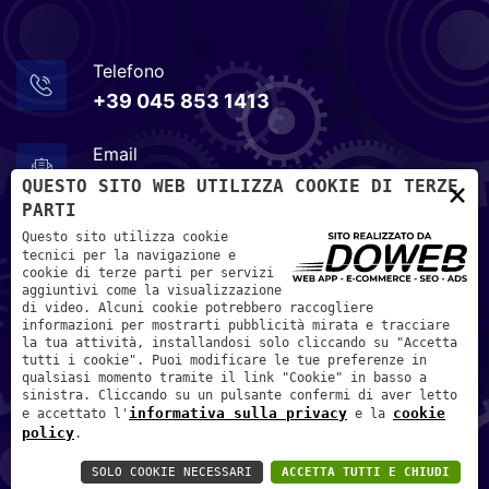
Telefono
+39 045 853 1413
Email
info@metalrapid.it
×
QUESTO SITO WEB UTILIZZA COOKIE DI TERZE
PARTI
Indirizzo
Questo sito utilizza cookie
tecnici per la navigazione e
Via Olmo, n. 26 - 37030 - Terrossa di Roncà, Verona
cookie di terze parti per servizi
aggiuntivi come la visualizzazione
di video. Alcuni cookie potrebbero raccogliere
informazioni per mostrarti pubblicità mirata e tracciare
la tua attività, installandosi solo cliccando su "Accetta
tutti i cookie". Puoi modificare le tue preferenze in
qualsiasi momento tramite il link "Cookie" in basso a
sinistra. Cliccando su un pulsante confermi di aver letto
informativa sulla privacy
cookie
e accettato l'
e la
Informativa sulla privacy
-
Cookie policy
policy
.
Fila Termoidraulica snc di Confente G. e Fila A.
SOLO COOKIE NECESSARI
ACCETTA TUTTI E CHIUDI
P.IVA: 02122560234