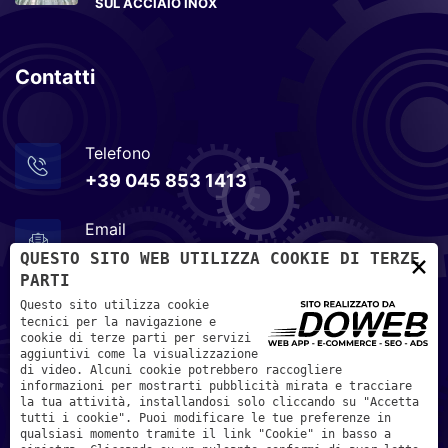
SUL ACCIAIO INOX
Contatti
Telefono
+39 045 853 1413
Email
info@metalrapid.it
×
QUESTO SITO WEB UTILIZZA COOKIE DI TERZE
PARTI
Indirizzo
Questo sito utilizza cookie
tecnici per la navigazione e
Via Olmo, n. 26 - 37030 - Terrossa di Roncà, Verona
cookie di terze parti per servizi
aggiuntivi come la visualizzazione
di video. Alcuni cookie potrebbero raccogliere
informazioni per mostrarti pubblicità mirata e tracciare
la tua attività, installandosi solo cliccando su "Accetta
tutti i cookie". Puoi modificare le tue preferenze in
qualsiasi momento tramite il link "Cookie" in basso a